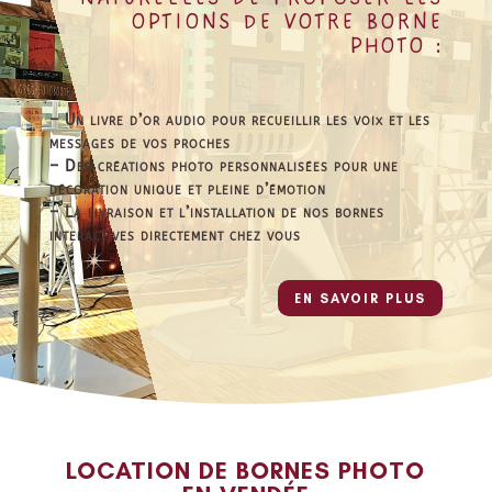
OPTIONS DE VOTRE BORNE
PHOTO :
– Un livre d’or audio pour recueillir les voix et les
messages de vos proches
– Des créations photo personnalisées pour une
décoration unique et pleine d’émotion
– La livraison et l’installation de nos bornes
interactives directement chez vous
EN SAVOIR PLUS
LOCATION DE BORNES PHOTO