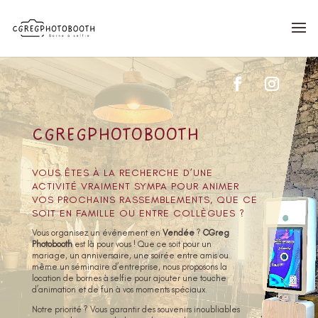
CGREGPHOTOBOOTH
VOUS ÊTES À LA RECHERCHE D’UNE
ACTIVITÉ VRAIMENT SYMPA POUR ANIMER
VOS PROCHAINS RASSEMBLEMENTS, QUE CE
SOIT EN FAMILLE OU ENTRE COLLÈGUES ?
Vous organisez un événement en
Vendée
?
CGreg
Photobooth
est là pour vous ! Que ce soit pour un
mariage, un anniversaire, une soirée entre amis ou
même un séminaire d’entreprise, nous proposons la
location de bornes à selfie pour ajouter une touche
d’animation et de fun à vos moments spéciaux.
Notre priorité ? Vous garantir des souvenirs inoubliables