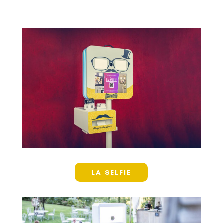
La borne à selfie qui met le fun à
l'honneur
design élégant
écran tactile de 19 pouces
fonctionnalités avancées
LA SELFIE