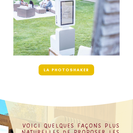
La borne à selfie qui vous fera
briller
prise de photos rapides
écran tactile de 23 pouces
caméra Canon HD
LA PHOTOSHAKER
VOICI QUELQUES FAÇONS PLUS
NATURELLES DE PROPOSER LES