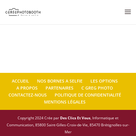
ACCUEIL
NOS BORNES A SELFIE
LES OPTIONS
A PROPOS
PARTENAIRES
C GREG PHOTO
CONTACTEZ-NOUS
POLITIQUE DE CONFIDENTIALITÉ
MENTIONS LÉGALES
Copyright 2024 Crée par
Des Clics Et Vous
, Informatique et
Communication, 85800 Saint-Gilles-Croix-de-Vie, 85470 Brétignolles-sur-
Mer